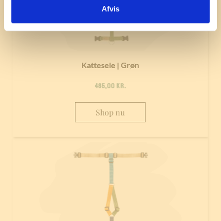
Afvis
Kattesele | Grøn
485,00
kr.
Shop nu