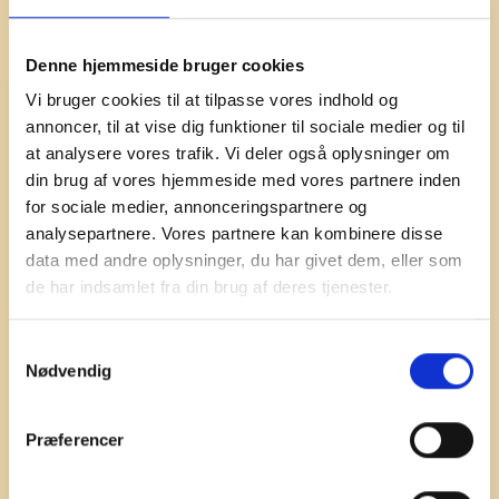
485,00
kr.
Denne hjemmeside bruger cookies
Str. hundesele
Vi bruger cookies til at tilpasse vores indhold og
annoncer, til at vise dig funktioner til sociale medier og til
at analysere vores trafik. Vi deler også oplysninger om
Kattesele
din brug af vores hjemmeside med vores partnere inden
Tilføj til kurv
|
for sociale medier, annonceringspartnere og
Carrot
antal
analysepartnere. Vores partnere kan kombinere disse
data med andre oplysninger, du har givet dem, eller som
de har indsamlet fra din brug af deres tjenester.
Yderligere information
S
Nødvendig
a
m
Brugen af materialer er af høj kvalitet, alle produceret i
t
Europa, opfylder giftfri, allergivenlige og
Præferencer
Nyhed fra 
Haqihana 
genanvendelige krav, hvilket gør det færdige produkt
y
resistent og gør det muligt at give en 5-års
k
fabriksgaranti.