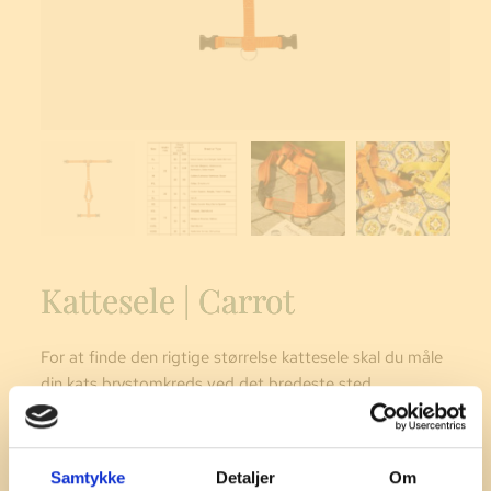
Kattesele | Carrot
For at finde den rigtige størrelse kattesele skal du måle
din kats brystomkreds ved det bredeste sted.
Nem at bruge, komfortabel og elegant: Dét er
Haqihana siden 2003.
Samtykke
Detaljer
Om