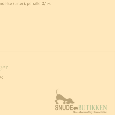
delse (urter), persille 0,1%.
ger
79