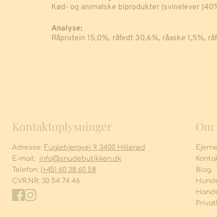
Kød- og animalske biprodukter (svinelever (40%)),
Analyse:
Råprotein 15,0%, råfedt 30,6%, råaske 1,5%, rå
Kontaktoplysninger
Om 
Adresse:
Fuglebjergvej 9, 3400 Hillerød
Ejern
E-mail:
info
@snudebutikken.dk
Konta
Telefon:
(+45) 60 38 60 58
Blog
CVR.NR:
30 54 74 46
Hunde
Hande
Privat