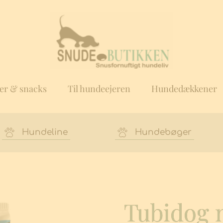
er & snacks
Til hundeejeren
Hundedækkener
Hundeline
Hundebøger
Tubidog 