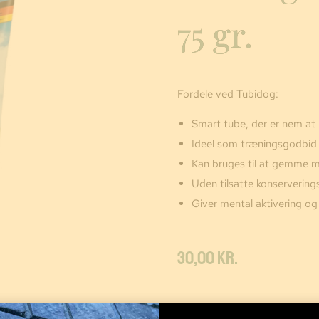
75 gr.
Fordele ved Tubidog:
Smart tube, der er nem a
Ideel som træningsgodbid
Kan bruges til at gemme m
Uden tilsatte konservering
Giver mental aktivering og
30,00
kr.