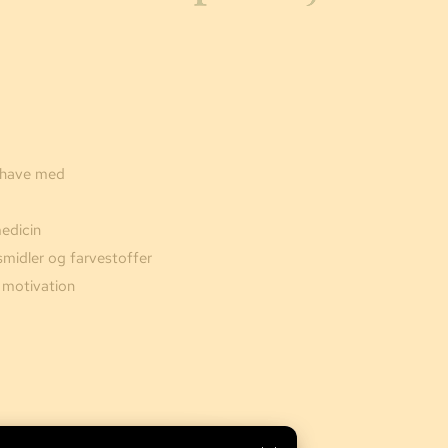
t have med
edicin
smidler og farvestoffer
 motivation