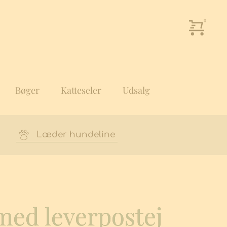
Bøger
Katteseler
Udsalg
Læder hundeline
med leverpostej