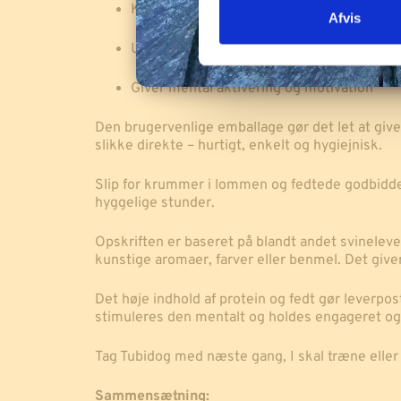
Kan bruges til at gemme medicin
k
Afvis
e
Uden tilsatte konserveringsmidler og farv
v
a
Giver mental aktivering og motivation
l
g
Den brugervenlige emballage gør det let at give
slikke direkte – hurtigt, enkelt og hygiejnisk.
Slip for krummer i lommen og fedtede godbidder 
hyggelige stunder.
Opskriften er baseret på blandt andet svineleve
kunstige aromaer, farver eller benmel. Det giv
Det høje indhold af protein og fedt gør leverpos
stimuleres den mentalt og holdes engageret og
Tag Tubidog med næste gang, I skal træne eller
Sammensætning: