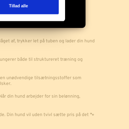
Tillad alle
get af, trykker let på tuben og lader din hund
ungerer både til struktureret træning og
 uden unødvendige tilsætningsstoffer som
lsker.
Når din hund arbejder for sin belønning,
 Din hund vil uden tvivl sætte pris på det 🐾