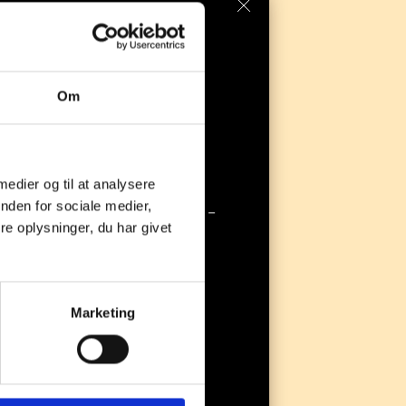
j til kurv
Om
ra 
Haqihana 
 medier og til at analysere
nden for sociale medier,
farve fra Haqihana er landet – 
e oplysninger, du har givet
 perfekt som belønning under træning, på
elt perfekt til sommeren! 
Marketing