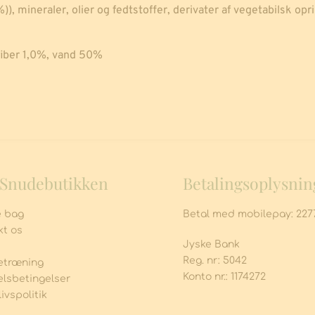
 mineraler, olier og fedtstoffer, derivater af vegetabilsk oprin
fiber 1,0%, vand 50%
Snudebutikken
Betalingsoplysnin
e bag
Betal med mobilepay: 227
kt os
Jyske Bank
Reg. nr: 5042
træning 
Konto nr.: 1174272
lsbetingelser
livspolitik