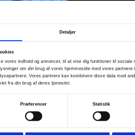
Tubidog
Tilfø
med
leverpostej
75
gr.
antal
Detaljer
Nyhed f
ookies
se vores indhold og annoncer, til at vise dig funktioner til sociale
oplysninger om din brug af vores hjemmeside med vores partnere i
Den nye orange 
ysepartnere. Vores partnere kan kombinere disse data med andr
dog leverpostej i praktisk tube. Den smagfulde leverpostej er
frisk, varm og h
et fra din brug af deres tjenester.
rten.
SE MERE
Præferencer
Statistik