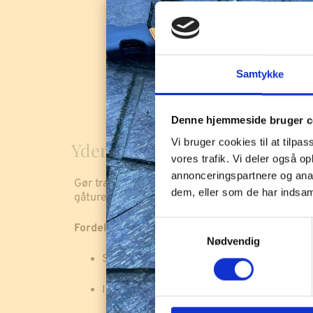
Samtykke
Denne hjemmeside bruger c
Vi bruger cookies til at tilpas
Yderligere information
vores trafik. Vi deler også 
annonceringspartnere og anal
Gør træningen både lettere og sjovere med Tubi
dem, eller som de har indsaml
gåturen eller som en hurtig snack, når I er på fa
S
Fordele ved Tubidog:
Nødvendig
a
Smart tube, der er nem at have med
m
t
Ideel som træningsgodbid
y
k