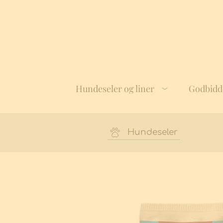
Skip
to
content
Hundeseler og liner
Godbidd
Hundeseler