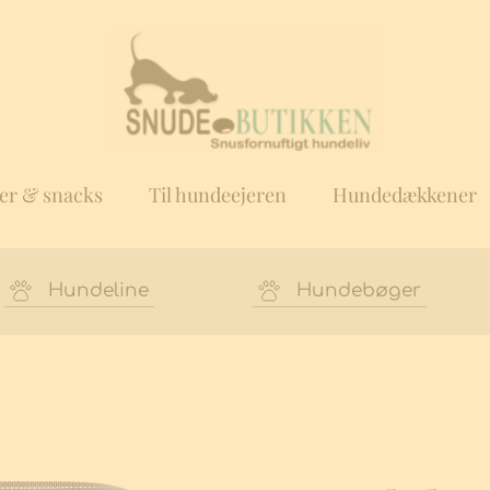
er & snacks
Til hundeejeren
Hundedækkener
Hundeline
Hundebøger