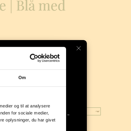
e | Blå med
 elegant: Dét er Haqihana siden 2003.
.
Om
ra 
Haqihana 
 medier og til at analysere
nden for sociale medier,
farve fra Haqihana er landet – 
e oplysninger, du har givet
elt perfekt til sommeren! 