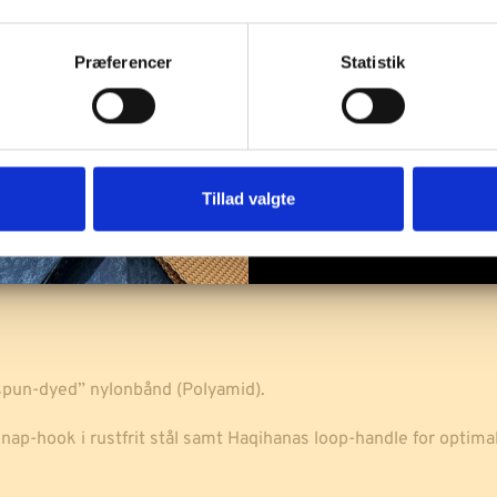
SE MERE
Præferencer
Statistik
Hundeline
Tilfø
|
Blå
med
refleks
antal
Tillad valgte
 “spun-dyed” nylonbånd (Polyamid).
ap-hook i rustfrit stål samt Haqihanas loop-handle for optima