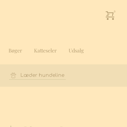
Bøger
Katteseler
Udsalg
Læder hundeline