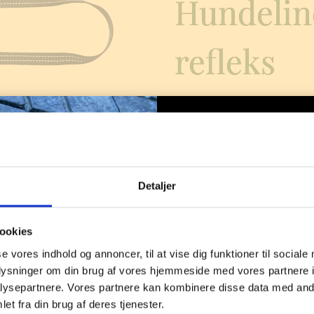
Hundelin
refleks
Nem at bruge, komfortabel og
300,00
kr.
–
365,00
kr
Detaljer
Nyhed f
ookies
Længde
se vores indhold og annoncer, til at vise dig funktioner til sociale
oplysninger om din brug af vores hjemmeside med vores partnere i
Den nye orange 
ysepartnere. Vores partnere kan kombinere disse data med andr
frisk, varm og h
Webbing bredde
et fra din brug af deres tjenester.