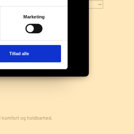
Marketing
j til kurv
Tillad alle
l komfort og holdbarhed.