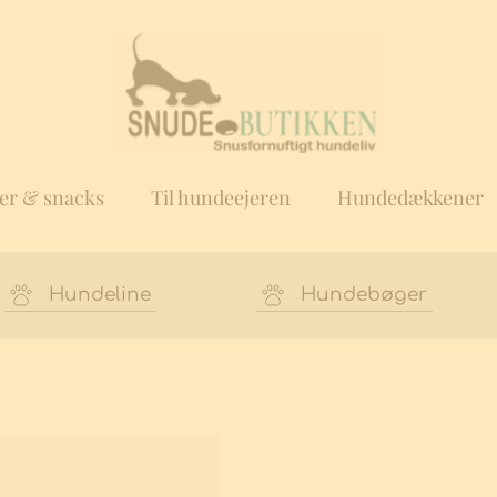
er & snacks
Til hundeejeren
Hundedækkener
Hundeline
Hundebøger