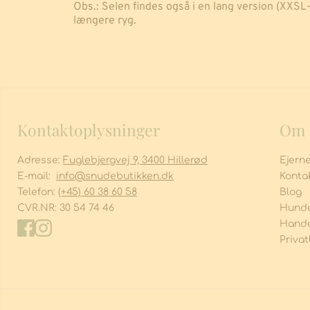
Obs.: Selen findes også i en lang version (XXS
længere ryg.
Kontaktoplysninger
Om 
Adresse:
Fuglebjergvej 9, 3400 Hillerød
Ejern
E-mail:
info
@snudebutikken.dk
Konta
Telefon:
(+45) 60 38 60 58
Blog
CVR.NR:
30 54 74 46
Hunde
Hande
Privat