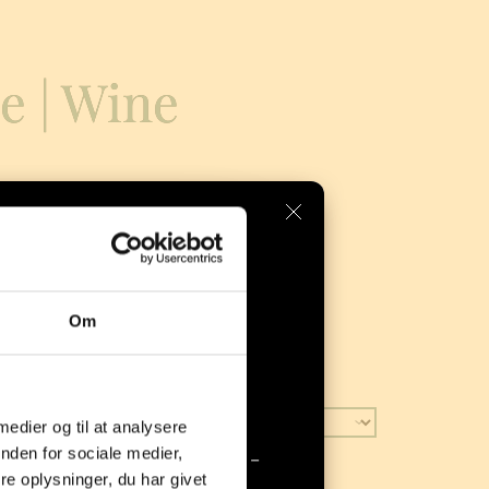
e | Wine
 elegant: Dét er Haqihana siden 2003.
Om
ra 
Haqihana 
 medier og til at analysere
nden for sociale medier,
farve fra Haqihana er landet – 
e oplysninger, du har givet