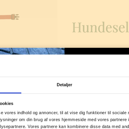
Hundesel
Nem at bruge, komfortabel og
485,00
kr.
Detaljer
Nyhed f
Str. hundesele
ookies
se vores indhold og annoncer, til at vise dig funktioner til sociale
oplysninger om din brug af vores hjemmeside med vores partnere i
Den nye orange 
Hundesele
ysepartnere. Vores partnere kan kombinere disse data med andr