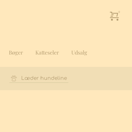
Bøger
Katteseler
Udsalg
Læder hundeline