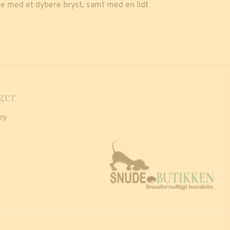
de med et dybere bryst, samt med en lidt
ger
79