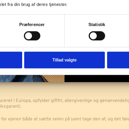
Tilfø
|
frisk, varm og h
et fra din brug af deres tjenester.
Wine
antal
SE MERE
Præferencer
Statistik
Tillad valgte
duceret i Europa, opfylder giftfri, allergivenlige og genanvendel
iksgaranti.
for ejeren både at sætte selen på samt tage den af, og det føl