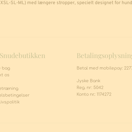
L-XSL-SL-ML) med længere stropper, specielt designet for hun
Snudebutikken
Betalingsoplysnin
e bag
Betal med mobilepay: 227
kt os
Jyske Bank
Reg. nr: 5042
træning 
Konto nr.: 1174272
lsbetingelser
livspolitik