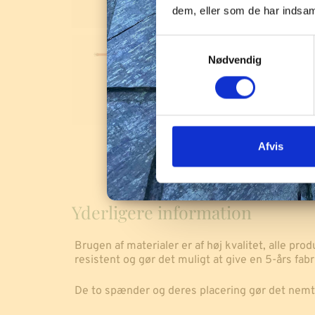
dem, eller som de har indsaml
S
Nødvendig
a
m
t
y
k
k
Afvis
e
v
a
Yderligere information
l
g
Brugen af materialer er af høj kvalitet, alle pro
resistent og gør det muligt at give en 5-års fabr
De to spænder og deres placering gør det nemt 