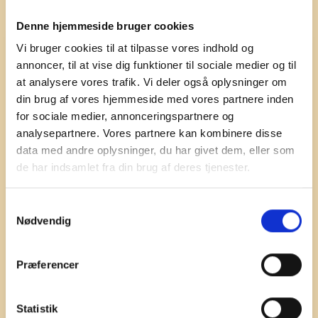
Denne hjemmeside bruger cookies
Vi bruger cookies til at tilpasse vores indhold og
Webbing bredde
annoncer, til at vise dig funktioner til sociale medier og til
at analysere vores trafik. Vi deler også oplysninger om
din brug af vores hjemmeside med vores partnere inden
for sociale medier, annonceringspartnere og
Hundeline
Tilføj til kurv
|
analysepartnere. Vores partnere kan kombinere disse
Orange
data med andre oplysninger, du har givet dem, eller som
antal
de har indsamlet fra din brug af deres tjenester.
S
Nødvendig
a
Yderligere information
m
t
Præferencer
Nyhed fra 
Haqihana 
Vores hundeliner er lavet i utroligt slidstærkt, “spun-
y
dyed” nylonbånd (Polyamid).
k
k
Statistik
Den nye orange farve fra Haqihana er 
Alle snore er udstyret med den smarte LARIO snap-