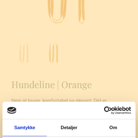
Hundeline | Orange
Nem at bruge, komfortabel og elegant: Dét er
Haqihana siden 2003.
275,00
kr.
–
335,00
kr.
Samtykke
Detaljer
Om
Længde