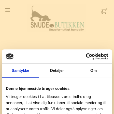
Skip
to
content
Samtykke
Detaljer
Om
Kontaktoplysninger
Denne hjemmeside bruger cookies
Vi bruger cookies til at tilpasse vores indhold og
Adresse:
Fuglebjergvej 9, 3400 Hillerød
annoncer, til at vise dig funktioner til sociale medier og til
E-mail:
info
@snudebutikken.dk
at analysere vores trafik. Vi deler også oplysninger om