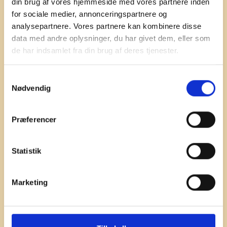
din brug af vores hjemmeside med vores partnere inden
Telefon:
(+45) 60 38 60 58
for sociale medier, annonceringspartnere og
CVR.NR:
30 54 74 46
analysepartnere. Vores partnere kan kombinere disse
data med andre oplysninger, du har givet dem, eller som
de har indsamlet fra din brug af deres tjenester.
Om Snudebutikken
S
Nødvendig
a
Ejerne bag
m
Kontakt os
t
Præferencer
Nyhed fra 
Haqihana 
Blog
y
Hundetræning 
k
k
Statistik
Den nye orange farve fra Haqihana er 
Handelsbetingelser
e
landet – frisk, varm og helt perfekt til 
Privatlivspolitik
v
sommeren! 
Marketing
a
Betalingsoplysninger
l
SE MERE
g
Betal med mobilepay: 22779